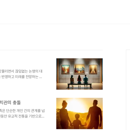
 맞물리면서 끊임없는 논쟁의 대
을 반영하고 미래를 전망하는 역
 작품들은 많은 논란을 불러일으
의로 확장되며, 검열과 표현의 한
현대문학에서 가장 논란이 된 다
었으며, 중국 현대문학의 흐름
가치관의 충돌
학 위화(余華)의 『허삼관 매혈
중국 현대문학에서 가장 널리 읽
은 단순한 개인 간의 관계를 넘
랫동안 유교적 전통을 기반으로
20세기 이후 중국이 겪은 정치
명과 전쟁, 문화대혁명, 개혁개