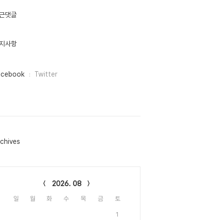
근댓글
지사항
acebook
Twitter
chives
lendar
2026. 08
일
월
화
수
목
금
토
1